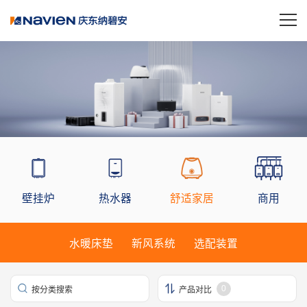
壁挂炉
热水器
舒适家居
商用
水暖床垫
新风系统
选配装置
0
按分类搜索
产品对比